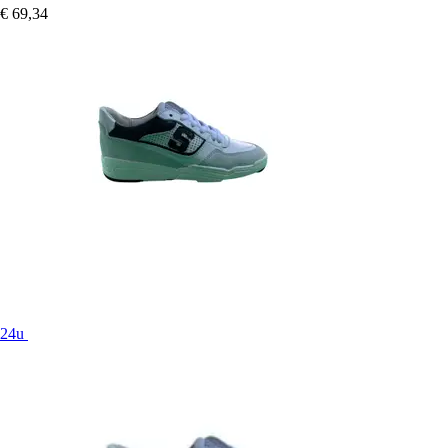
€ 69,34
24u