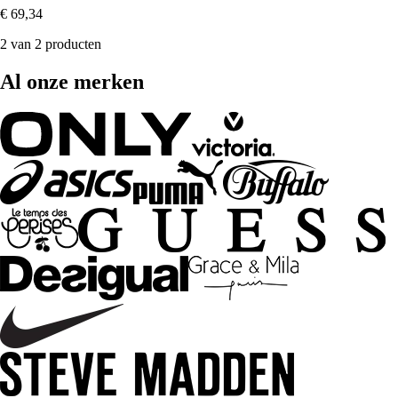
€ 69,34
2 van 2 producten
Al onze merken