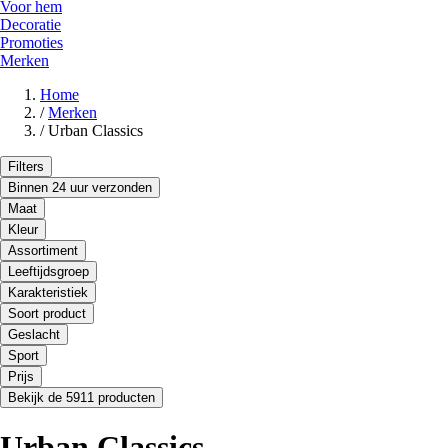
Voor hem
Decoratie
Promoties
Merken
Home
/
Merken
/
Urban Classics
Filters
Binnen 24 uur verzonden
Maat
Kleur
Assortiment
Leeftijdsgroep
Karakteristiek
Soort product
Geslacht
Sport
Prijs
Bekijk de 5911 producten
Urban Classics