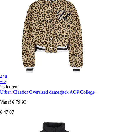
24u
+-3
1 kleuren
Urban Classics
Oversized damesjack AOP College
Vanaf
€ 79,90
€ 47,07