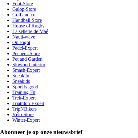
Foot-Store
Galop-Store
Golf and co
Handball-Store
House of Rugby
La sellerie de Maé
Nauti-wave
On-Fight
Padel-Expert
Pecheur-Store
Pet and Garden
Slowood Interior
Smash-Expert
Sneak'In
Sneakids
Sport is good
Training-Fit
Trek-Expert
Triathlon-Expert
TripNBikers
Vélo-Store
Winter-Expert
Abonneer je op onze nieuwsbrief