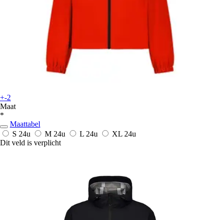
+-2
Maat
*
Maattabel
S
24u
M
24u
L
24u
XL
24u
Dit veld is verplicht