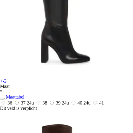
+-2
Maat
*
Maattabel
36
37
24u
38
39
24u
40
24u
41
Dit veld is verplicht