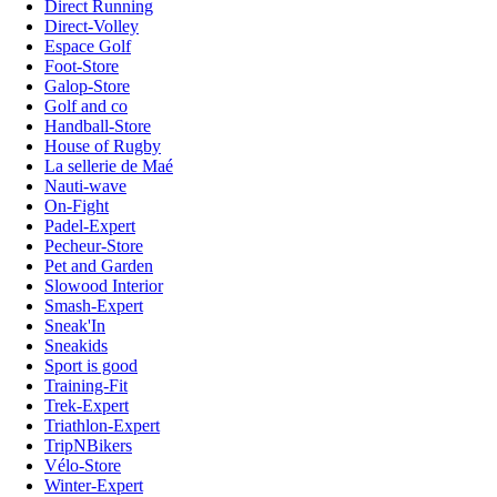
Direct Running
Direct-Volley
Espace Golf
Foot-Store
Galop-Store
Golf and co
Handball-Store
House of Rugby
La sellerie de Maé
Nauti-wave
On-Fight
Padel-Expert
Pecheur-Store
Pet and Garden
Slowood Interior
Smash-Expert
Sneak'In
Sneakids
Sport is good
Training-Fit
Trek-Expert
Triathlon-Expert
TripNBikers
Vélo-Store
Winter-Expert