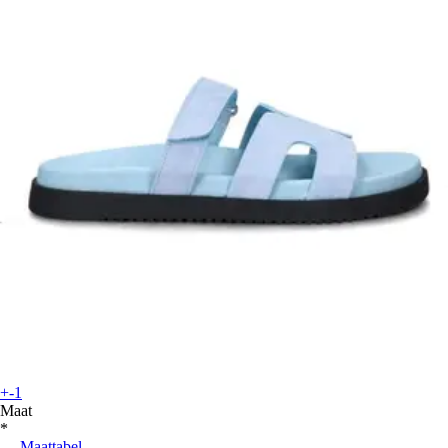
+-1
Maat
*
Maattabel