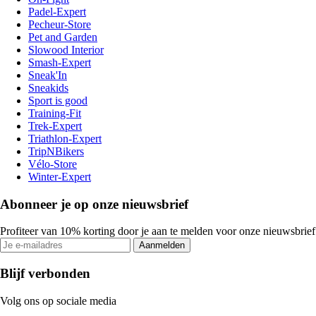
Padel-Expert
Pecheur-Store
Pet and Garden
Slowood Interior
Smash-Expert
Sneak'In
Sneakids
Sport is good
Training-Fit
Trek-Expert
Triathlon-Expert
TripNBikers
Vélo-Store
Winter-Expert
Abonneer je op onze nieuwsbrief
Profiteer van 10% korting door je aan te melden voor onze nieuwsbrief
Aanmelden
Blijf verbonden
Volg ons op sociale media