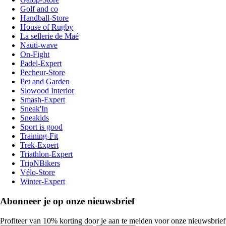
Golf and co
Handball-Store
House of Rugby
La sellerie de Maé
Nauti-wave
On-Fight
Padel-Expert
Pecheur-Store
Pet and Garden
Slowood Interior
Smash-Expert
Sneak'In
Sneakids
Sport is good
Training-Fit
Trek-Expert
Triathlon-Expert
TripNBikers
Vélo-Store
Winter-Expert
Abonneer je op onze nieuwsbrief
Profiteer van 10% korting door je aan te melden voor onze nieuwsbrief