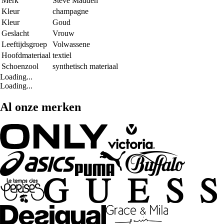
Merk
Steve Madden
Kleur
champagne
Kleur
Goud
Geslacht
Vrouw
Leeftijdsgroep
Volwassene
Hoofdmateriaal
textiel
Schoenzool
synthetisch materiaal
Loading...
Loading...
Al onze merken