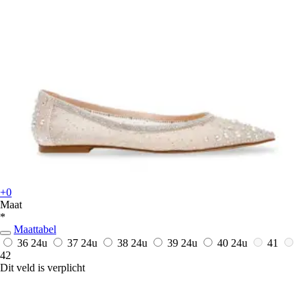
+0
Maat
*
Maattabel
36
24u
37
24u
38
24u
39
24u
40
24u
41
42
Dit veld is verplicht