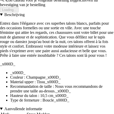
+€ 4,68
cadeau voor je volgende bestelling
Bijgeschreven na
bevestiging van je bestelling
Loading...
Beschrijving
Entrez dans l'élégance avec ces superbes talons blancs, parfaits pour
des occasions formelles ou une sortie en ville. Avec une touche
féminine qui attire les regards, ces chaussures sont votre billet pour une
nuit de glamour et de sophistication. Que vous défiliez sur le tapis
rouge ou dansiez jusqu'au bout de la nuit, ces talons offrent à la fois
style et confort. Embrassez votre modeuse intérieure et laissez vos
pieds s'exprimer avec une paire aussi audacieuse et belle que vous.
Prête à faire une entrée inoubliable ? Ces talons sont là pour vous !
_x000D_
_x000D_
Couleur : Champagne_x000D_
Material upper : Tissu_x000D_
Recommandation de taille : Nous vous recommandons de
prendre une taille au-dessus._x000D_
Hauteur du talon : 10,5 cm_x000D_
Type de fermeture : Boucle_x000D_
Aanvullende informatie