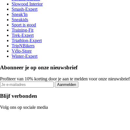
Slowood Interior
Smash-Expert
Sneak'In
Sneakids
Sport is good
Training-Fit
Trek-Expert
Triathlon-Expert
TripNBikers
Vélo-Store
Winter-Expert
Abonneer je op onze nieuwsbrief
Profiteer van 10% korting door je aan te melden voor onze nieuwsbrief
Aanmelden
Blijf verbonden
Volg ons op sociale media