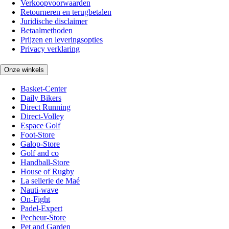
Verkoopvoorwaarden
Retourneren en terugbetalen
Juridische disclaimer
Betaalmethoden
Prijzen en leveringsopties
Privacy verklaring
Onze winkels
Basket-Center
Daily Bikers
Direct Running
Direct-Volley
Espace Golf
Foot-Store
Galop-Store
Golf and co
Handball-Store
House of Rugby
La sellerie de Maé
Nauti-wave
On-Fight
Padel-Expert
Pecheur-Store
Pet and Garden