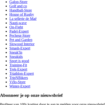
Galop-Store
Golf and co
Handball-Store
House of Rugby
La sellerie de Maé
Nauti-wave
On-Fight
Padel-Expert
Pecheur-Store
Pet and Garden
Slowood Interior
Smash-Expert
Sneak'In
Sneakids
Sport is good
Training-Fit
Trek-Expert
Triathlon-Expert
TripNBikers
Vélo-Store
Winter-Expert
Abonneer je op onze nieuwsbrief
Profiteer van 10% korting door je aan te melden voor onze nieuwsbrief