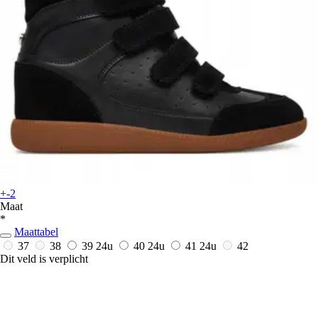
+-2
Maat
*
Maattabel
37
38
39
24u
40
24u
41
24u
42
Dit veld is verplicht