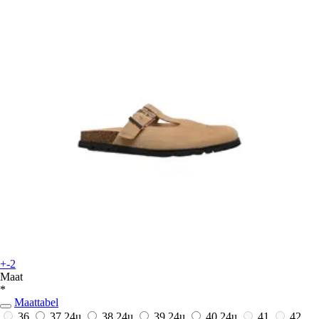
+-2
Maat
*
Maattabel
36
37
24u
38
24u
39
24u
40
24u
41
42