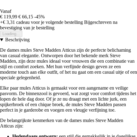
Vanaf
€ 119,99
€ 66,15
-45%
+€ 3,31
cadeau voor je volgende bestelling
Bijgeschreven na
bevestiging van je bestelling
Loading...
Beschrijving
De dames mules Steve Madden Atticus zijn de perfecte belichaming
van casual elegantie. Ontworpen door het bekende merk Steve
Madden, zijn deze mules ideaal voor vrouwen die een combinatie van
stijl en comfort zoeken. Met hun verfijnde design geven ze een
moderne touch aan elke outfit, of het nu gaat om een casual uitje of een
speciale gelegenheid.
Elke paar mules Atticus is gemaakt voor een aangename en veilige
pasvorm. De binnenzool is gevoerd, wat zorgt voor comfort tijdens het
lopen de hele dag door. Of je ze nu draagt met een lichte jurk, een
spijkerbroek of een chique broek, de mules Steve Madden passen
perfect in je garderobe en voegen een vleugje verfijning toe.
De belangrijkste kenmerken van de dames mules Steve Madden
Atticus zijn:
Hedendaags ontwerp:
een stijl die gemakkelijk in je dagelijkse