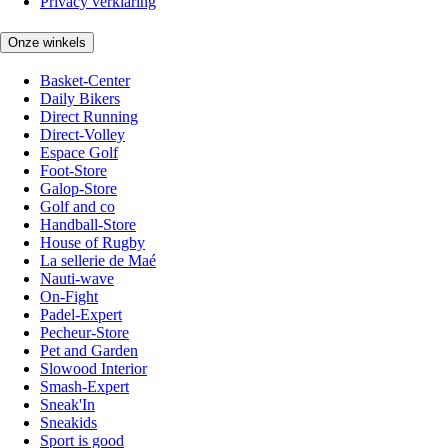
Privacy verklaring
Onze winkels
Basket-Center
Daily Bikers
Direct Running
Direct-Volley
Espace Golf
Foot-Store
Galop-Store
Golf and co
Handball-Store
House of Rugby
La sellerie de Maé
Nauti-wave
On-Fight
Padel-Expert
Pecheur-Store
Pet and Garden
Slowood Interior
Smash-Expert
Sneak'In
Sneakids
Sport is good