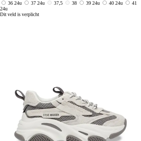
36
24u
37
24u
37,5
38
39
24u
40
24u
41
24u
Dit veld is verplicht