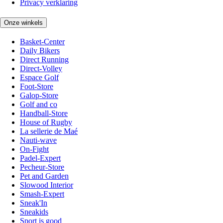
Privacy verklaring
Onze winkels
Basket-Center
Daily Bikers
Direct Running
Direct-Volley
Espace Golf
Foot-Store
Galop-Store
Golf and co
Handball-Store
House of Rugby
La sellerie de Maé
Nauti-wave
On-Fight
Padel-Expert
Pecheur-Store
Pet and Garden
Slowood Interior
Smash-Expert
Sneak'In
Sneakids
Sport is good