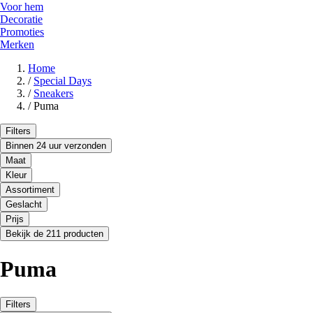
Voor hem
Decoratie
Promoties
Merken
Home
/
Special Days
/
Sneakers
/
Puma
Filters
Binnen 24 uur verzonden
Maat
Kleur
Assortiment
Geslacht
Prijs
Bekijk de 211 producten
Puma
Filters