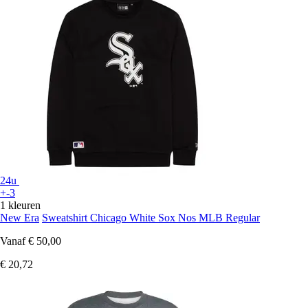
24u
+-3
1 kleuren
New Era
Sweatshirt Chicago White Sox Nos MLB Regular
Vanaf
€ 50,00
€ 20,72