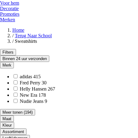
Voor hem
Decoratie
Promoties
Merken
Home
/
Terug Naar School
/
Sweatshirts
Filters
Binnen 24 uur verzonden
Merk
adidas
415
Fred Perry
30
Helly Hansen
267
New Era
178
Nudie Jeans
9
Meer tonen
(194)
Maat
Kleur
Assortiment