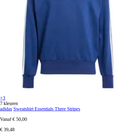
+3
7 kleuren
adidas
Sweatshirt Essentials Three Stripes
Vanaf
€ 50,00
€ 39,48