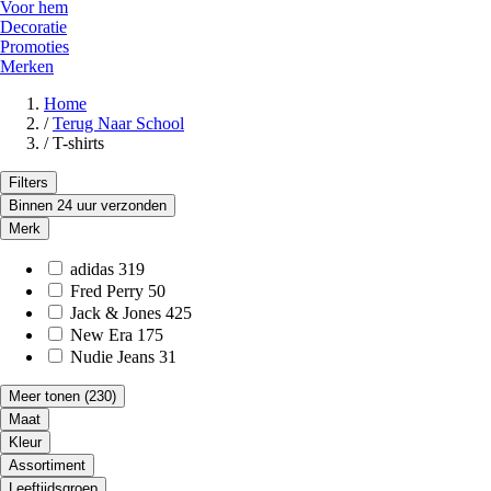
Voor hem
Decoratie
Promoties
Merken
Home
/
Terug Naar School
/
T-shirts
Filters
Binnen 24 uur verzonden
Merk
adidas
319
Fred Perry
50
Jack & Jones
425
New Era
175
Nudie Jeans
31
Meer tonen
(230)
Maat
Kleur
Assortiment
Leeftijdsgroep