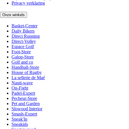
Privacy verklaring
Onze winkels
Basket-Center
Daily Bikers
Direct Running
Direct-Volley
Espace Golf
Foot-Store
Galop-Store
Golf and co
Handball-Store
House of Rugby
La sellerie de Maé
Nauti-wave
On-Fight
Padel-Expert
Pecheur-Store
Pet and Garden
Slowood Interior
Smash-Expert
Sneak'In
Sneakids