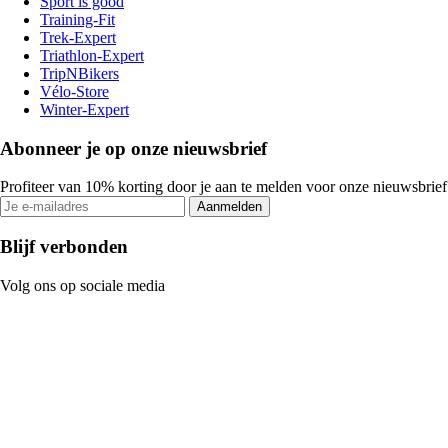
Sport is good
Training-Fit
Trek-Expert
Triathlon-Expert
TripNBikers
Vélo-Store
Winter-Expert
Abonneer je op onze nieuwsbrief
Profiteer van 10% korting door je aan te melden voor onze nieuwsbrief
Aanmelden
Blijf verbonden
Volg ons op sociale media