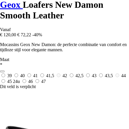
Geox
Loafers New Damon
Smooth Leather
Vanaf
€ 120,00
€ 72,22
-40%
Mocassins Geox New Damon: de perfecte combinatie van comfort en
tijdloze stijl voor elegante mannen.
Maat
*
39
40
41
41,5
42
42,5
43
43,5
44
45
24u
46
47
Dit veld is verplicht