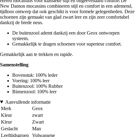
Heren mocassins voor klassieke stijl en ongeëvenaard comfort De
New Damon mocassins combineren stijl en comfort in een ademend,
tijdloos ontwerp dat ook geschikt is voor formele gelegenheden. Deze
schoenen zijn gemaakt van glad zwart leer en zijn zeer comfortabel
dankzij de brede neus.
De buitenzool ademt dankzij een door Geox ontworpen
systeem.
Gemakkelijk te dragen schoenen voor superieur comfort.
Gemakkelijk aan te trekken en rapide.
Samenstelling
Bovenstuk: 100% leder
Voering: 100% leer
Buitenzool: 100% Rubber
Binnenzool: 100% leer
Aanvullende informatie
Merk
Geox
Kleur
zwart
Kleur
Zwart
Geslacht
Man
Leeftijdsgroep
Volwassene