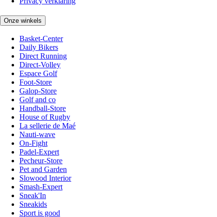
Privacy verklaring
Onze winkels
Basket-Center
Daily Bikers
Direct Running
Direct-Volley
Espace Golf
Foot-Store
Galop-Store
Golf and co
Handball-Store
House of Rugby
La sellerie de Maé
Nauti-wave
On-Fight
Padel-Expert
Pecheur-Store
Pet and Garden
Slowood Interior
Smash-Expert
Sneak'In
Sneakids
Sport is good