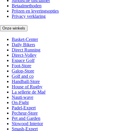
Juridische disclaimer
Betaalmethoden
Prijzen en leveringsopties
Privacy verklaring
Onze winkels
Basket-Center
Daily Bikers
Direct Running
Direct-Volley
Espace Golf
Foot-Store
Galop-Store
Golf and co
Handball-Store
House of Rugby
La sellerie de Maé
Nauti-wave
On-Fight
Padel-Expert
Pecheur-Store
Pet and Garden
Slowood Interior
Smash-Expert