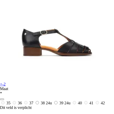
+-2
Maat
*
35
36
37
38
24u
39
24u
40
41
42
Dit veld is verplicht