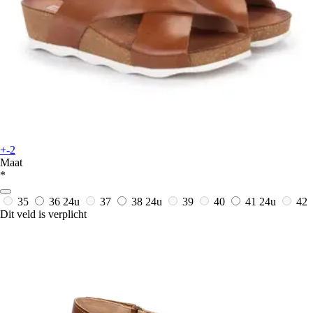
+-2
Maat
*
35
36
24u
37
38
24u
39
40
41
24u
42
Dit veld is verplicht