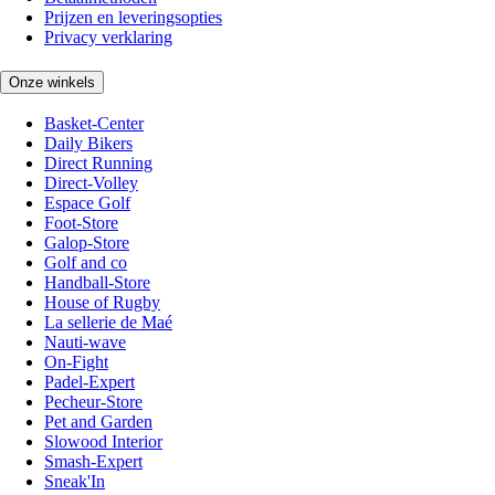
Prijzen en leveringsopties
Privacy verklaring
Onze winkels
Basket-Center
Daily Bikers
Direct Running
Direct-Volley
Espace Golf
Foot-Store
Galop-Store
Golf and co
Handball-Store
House of Rugby
La sellerie de Maé
Nauti-wave
On-Fight
Padel-Expert
Pecheur-Store
Pet and Garden
Slowood Interior
Smash-Expert
Sneak'In