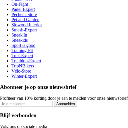
On-Fight
Padel-Expert
Pecheur-Store
Pet and Garden
Slowood Interior
Smash-Expert
Sneak'In
Sneakids
Sport is good
Training-Fit
Trek-Expert
Triathlon-Expert
TripNBikers
Vélo-Store
Winter-Expert
Abonneer je op onze nieuwsbrief
Profiteer van 10% korting door je aan te melden voor onze nieuwsbrief
Aanmelden
Blijf verbonden
Volg ons op sociale media