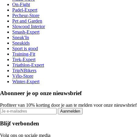
On-Fight
Padel-Expert
Pecheur-Store
Pet and Garden
Slowood Interior
Smash-Expert
Sneak'In
Sneakids
Sport is good
Training-Fit
Trek-Expert
Triathlon-Expert
TripNBikers
Vélo-Store
Winter-Expert
Abonneer je op onze nieuwsbrief
Profiteer van 10% korting door je aan te melden voor onze nieuwsbrief
Aanmelden
Blijf verbonden
Volg ons op sociale media