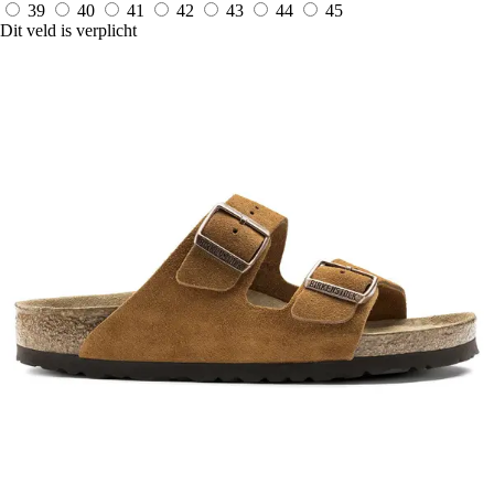
39
40
41
42
43
44
45
Dit veld is verplicht