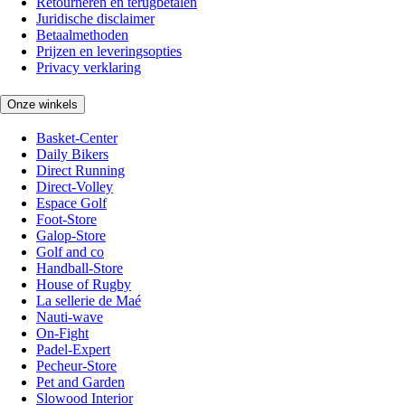
Retourneren en terugbetalen
Juridische disclaimer
Betaalmethoden
Prijzen en leveringsopties
Privacy verklaring
Onze winkels
Basket-Center
Daily Bikers
Direct Running
Direct-Volley
Espace Golf
Foot-Store
Galop-Store
Golf and co
Handball-Store
House of Rugby
La sellerie de Maé
Nauti-wave
On-Fight
Padel-Expert
Pecheur-Store
Pet and Garden
Slowood Interior