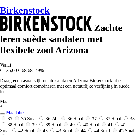
Birkenstock
Zachte
leren suède sandalen met
flexibele zool Arizona
Vanaf
€ 135,00
€ 68,68
-49%
Draag een casual stijl met de sandalen Arizona Birkenstock, die
optimaal comfort combineren met een natuurlijke verfijning in suède
leer.
Maat
*
Maattabel
35
35 Smal
36
24u
36 Smal
37
37 Smal
38
38 Smal
39
39 Smal
40
40 Smal
41
41
Smal
42 Smal
43
43 Smal
44
44 Smal
45 Smal