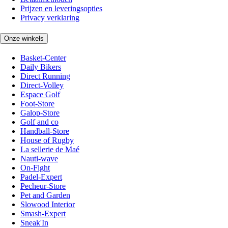
Prijzen en leveringsopties
Privacy verklaring
Onze winkels
Basket-Center
Daily Bikers
Direct Running
Direct-Volley
Espace Golf
Foot-Store
Galop-Store
Golf and co
Handball-Store
House of Rugby
La sellerie de Maé
Nauti-wave
On-Fight
Padel-Expert
Pecheur-Store
Pet and Garden
Slowood Interior
Smash-Expert
Sneak'In