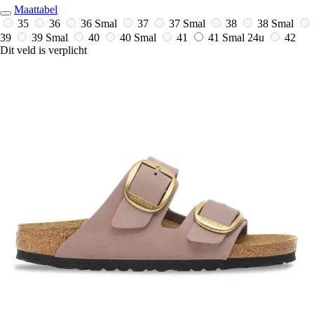
Maattabel
35
36
36 Smal
37
37 Smal
38
38 Smal
39
39 Smal
40
40 Smal
41
41 Smal
24u
42
Dit veld is verplicht