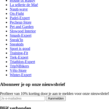
House of Rugby
La sellerie de Maé
Nauti-wave
On-Fight
Padel-Expert
Pecheur-Store
Pet and Garden
Slowood Interior
Smash-Expert
Sneak'In
Sneakids
Sport is good
Training-Fit
Trek-Expert
Triathlon-Expert
TripNBikers
Vélo-Store
Winter-Expert
Abonneer je op onze nieuwsbrief
Profiteer van 10% korting door je aan te melden voor onze nieuwsbrief
Aanmelden
Blijf verbonden