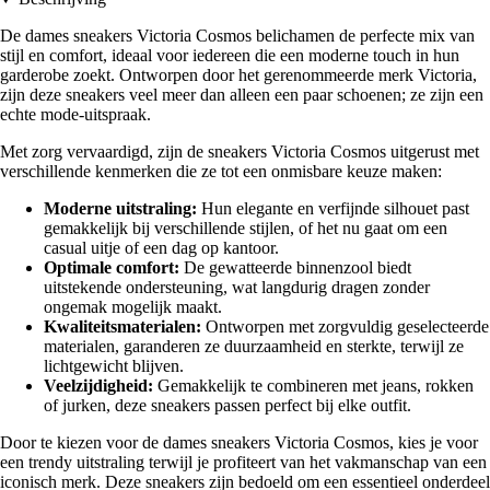
De dames sneakers Victoria Cosmos belichamen de perfecte mix van
stijl en comfort, ideaal voor iedereen die een moderne touch in hun
garderobe zoekt. Ontworpen door het gerenommeerde merk Victoria,
zijn deze sneakers veel meer dan alleen een paar schoenen; ze zijn een
echte mode-uitspraak.
Met zorg vervaardigd, zijn de sneakers Victoria Cosmos uitgerust met
verschillende kenmerken die ze tot een onmisbare keuze maken:
Moderne uitstraling:
Hun elegante en verfijnde silhouet past
gemakkelijk bij verschillende stijlen, of het nu gaat om een
casual uitje of een dag op kantoor.
Optimale comfort:
De gewatteerde binnenzool biedt
uitstekende ondersteuning, wat langdurig dragen zonder
ongemak mogelijk maakt.
Kwaliteitsmaterialen:
Ontworpen met zorgvuldig geselecteerde
materialen, garanderen ze duurzaamheid en sterkte, terwijl ze
lichtgewicht blijven.
Veelzijdigheid:
Gemakkelijk te combineren met jeans, rokken
of jurken, deze sneakers passen perfect bij elke outfit.
Door te kiezen voor de dames sneakers Victoria Cosmos, kies je voor
een trendy uitstraling terwijl je profiteert van het vakmanschap van een
iconisch merk. Deze sneakers zijn bedoeld om een essentieel onderdeel