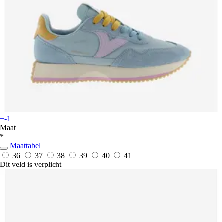
+-1
Maat
*
Maattabel
36
37
38
39
40
41
Dit veld is verplicht