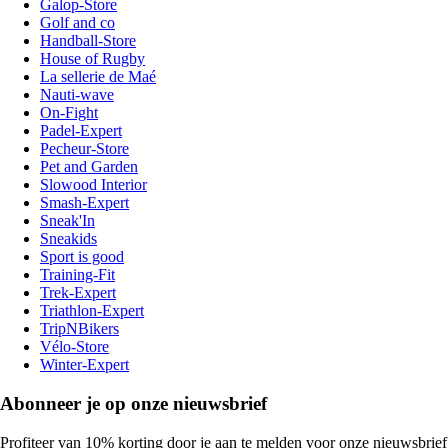
Galop-Store
Golf and co
Handball-Store
House of Rugby
La sellerie de Maé
Nauti-wave
On-Fight
Padel-Expert
Pecheur-Store
Pet and Garden
Slowood Interior
Smash-Expert
Sneak'In
Sneakids
Sport is good
Training-Fit
Trek-Expert
Triathlon-Expert
TripNBikers
Vélo-Store
Winter-Expert
Abonneer je op onze nieuwsbrief
Profiteer van 10% korting door je aan te melden voor onze nieuwsbrief