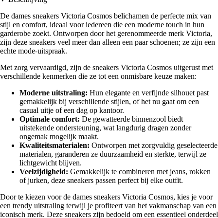
De dames sneakers Victoria Cosmos belichamen de perfecte mix van
stijl en comfort, ideaal voor iedereen die een moderne touch in hun
garderobe zoekt. Ontworpen door het gerenommeerde merk Victoria,
zijn deze sneakers veel meer dan alleen een paar schoenen; ze zijn een
echte mode-uitspraak.
Met zorg vervaardigd, zijn de sneakers Victoria Cosmos uitgerust met
verschillende kenmerken die ze tot een onmisbare keuze maken:
Moderne uitstraling:
Hun elegante en verfijnde silhouet past
gemakkelijk bij verschillende stijlen, of het nu gaat om een
casual uitje of een dag op kantoor.
Optimale comfort:
De gewatteerde binnenzool biedt
uitstekende ondersteuning, wat langdurig dragen zonder
ongemak mogelijk maakt.
Kwaliteitsmaterialen:
Ontworpen met zorgvuldig geselecteerde
materialen, garanderen ze duurzaamheid en sterkte, terwijl ze
lichtgewicht blijven.
Veelzijdigheid:
Gemakkelijk te combineren met jeans, rokken
of jurken, deze sneakers passen perfect bij elke outfit.
Door te kiezen voor de dames sneakers Victoria Cosmos, kies je voor
een trendy uitstraling terwijl je profiteert van het vakmanschap van een
iconisch merk. Deze sneakers zijn bedoeld om een essentieel onderdeel