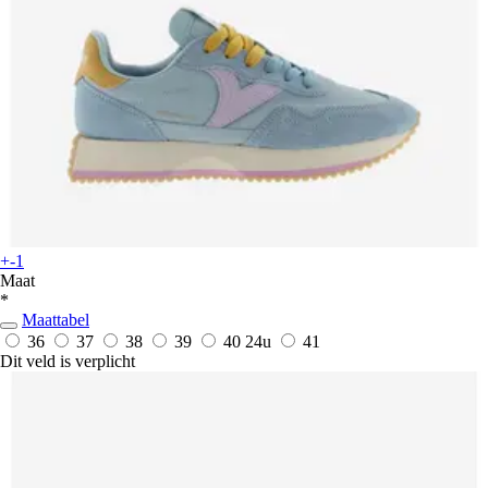
+-1
Maat
*
Maattabel
36
37
38
39
40
24u
41
Dit veld is verplicht