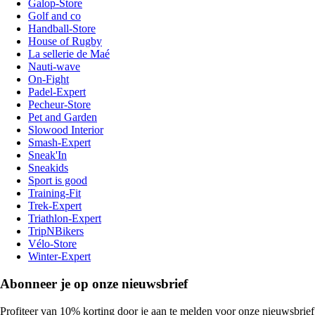
Galop-Store
Golf and co
Handball-Store
House of Rugby
La sellerie de Maé
Nauti-wave
On-Fight
Padel-Expert
Pecheur-Store
Pet and Garden
Slowood Interior
Smash-Expert
Sneak'In
Sneakids
Sport is good
Training-Fit
Trek-Expert
Triathlon-Expert
TripNBikers
Vélo-Store
Winter-Expert
Abonneer je op onze nieuwsbrief
Profiteer van 10% korting door je aan te melden voor onze nieuwsbrief