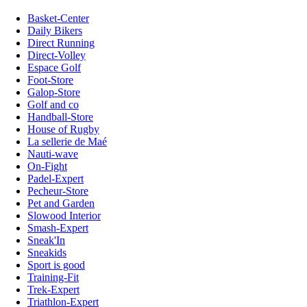
Basket-Center
Daily Bikers
Direct Running
Direct-Volley
Espace Golf
Foot-Store
Galop-Store
Golf and co
Handball-Store
House of Rugby
La sellerie de Maé
Nauti-wave
On-Fight
Padel-Expert
Pecheur-Store
Pet and Garden
Slowood Interior
Smash-Expert
Sneak'In
Sneakids
Sport is good
Training-Fit
Trek-Expert
Triathlon-Expert