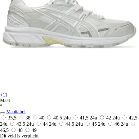
+11
Maat
*
Maattabel
35,5
38
40
40,5
24u
41,5
24u
42
24u
42,5
24u
43,5
24u
44
24u
44,5
24u
45
24u
46
24u
46,5
48
49
Dit veld is verplicht