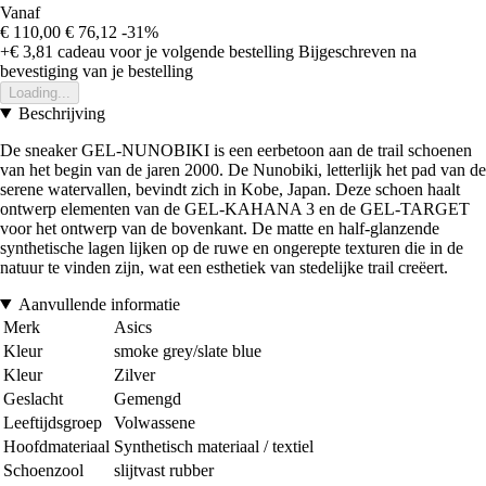
Vanaf
€ 110,00
€ 76,12
-31%
+€ 3,81
cadeau voor je volgende bestelling
Bijgeschreven na
bevestiging van je bestelling
Loading...
Beschrijving
De sneaker GEL-NUNOBIKI is een eerbetoon aan de trail schoenen
van het begin van de jaren 2000. De Nunobiki, letterlijk het pad van de
serene watervallen, bevindt zich in Kobe, Japan. Deze schoen haalt
ontwerp elementen van de GEL-KAHANA 3 en de GEL-TARGET
voor het ontwerp van de bovenkant. De matte en half-glanzende
synthetische lagen lijken op de ruwe en ongerepte texturen die in de
natuur te vinden zijn, wat een esthetiek van stedelijke trail creëert.
Aanvullende informatie
Merk
Asics
Kleur
smoke grey/slate blue
Kleur
Zilver
Geslacht
Gemengd
Leeftijdsgroep
Volwassene
Hoofdmateriaal
Synthetisch materiaal / textiel
Schoenzool
slijtvast rubber