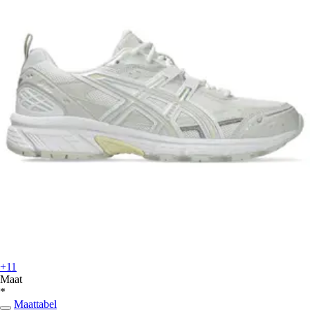
+11
Maat
*
Maattabel