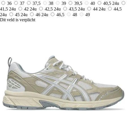
36
37
37,5
38
39
39,5
40
40,5
24u
41,5
24u
42
24u
42,5
24u
43,5
24u
44
24u
44,5
24u
45
24u
46
24u
46,5
48
49
Dit veld is verplicht