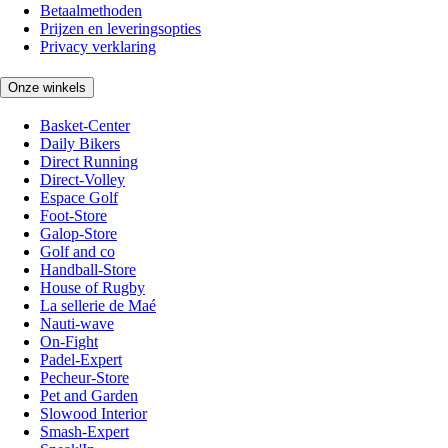
Betaalmethoden
Prijzen en leveringsopties
Privacy verklaring
Onze winkels
Basket-Center
Daily Bikers
Direct Running
Direct-Volley
Espace Golf
Foot-Store
Galop-Store
Golf and co
Handball-Store
House of Rugby
La sellerie de Maé
Nauti-wave
On-Fight
Padel-Expert
Pecheur-Store
Pet and Garden
Slowood Interior
Smash-Expert