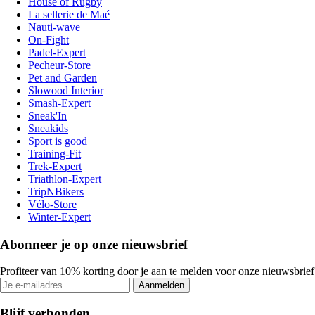
House of Rugby
La sellerie de Maé
Nauti-wave
On-Fight
Padel-Expert
Pecheur-Store
Pet and Garden
Slowood Interior
Smash-Expert
Sneak'In
Sneakids
Sport is good
Training-Fit
Trek-Expert
Triathlon-Expert
TripNBikers
Vélo-Store
Winter-Expert
Abonneer je op onze nieuwsbrief
Profiteer van 10% korting door je aan te melden voor onze nieuwsbrief
Aanmelden
Blijf verbonden