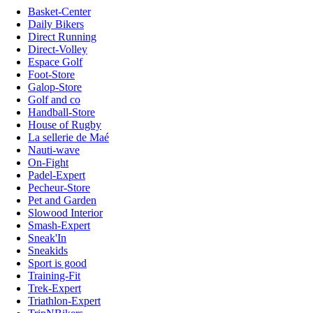
Basket-Center
Daily Bikers
Direct Running
Direct-Volley
Espace Golf
Foot-Store
Galop-Store
Golf and co
Handball-Store
House of Rugby
La sellerie de Maé
Nauti-wave
On-Fight
Padel-Expert
Pecheur-Store
Pet and Garden
Slowood Interior
Smash-Expert
Sneak'In
Sneakids
Sport is good
Training-Fit
Trek-Expert
Triathlon-Expert