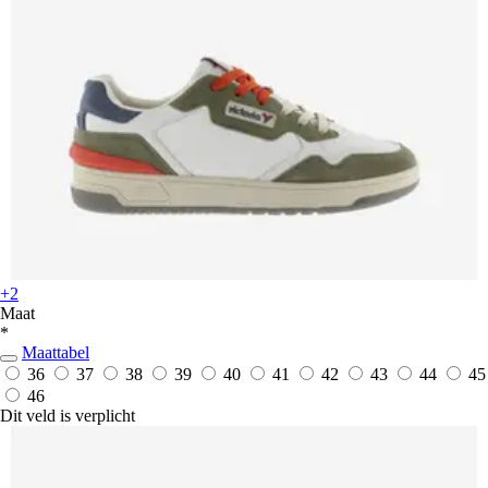
+2
Maat
*
Maattabel
36
37
38
39
40
41
42
43
44
45
46
Dit veld is verplicht