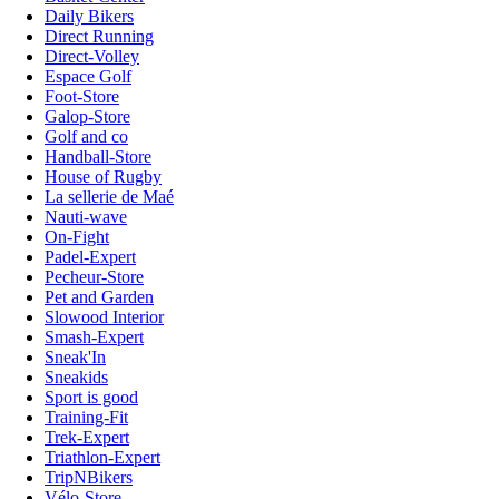
Daily Bikers
Direct Running
Direct-Volley
Espace Golf
Foot-Store
Galop-Store
Golf and co
Handball-Store
House of Rugby
La sellerie de Maé
Nauti-wave
On-Fight
Padel-Expert
Pecheur-Store
Pet and Garden
Slowood Interior
Smash-Expert
Sneak'In
Sneakids
Sport is good
Training-Fit
Trek-Expert
Triathlon-Expert
TripNBikers
Vélo-Store