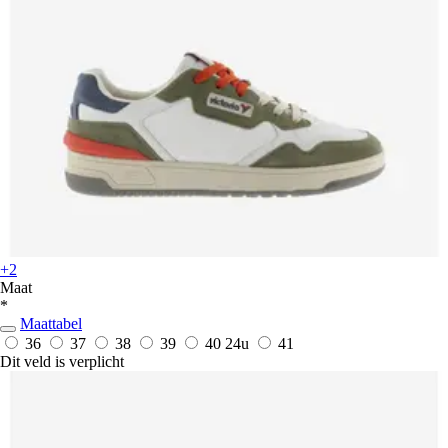
+2
Maat
*
Maattabel
36
37
38
39
40
24u
41
Dit veld is verplicht