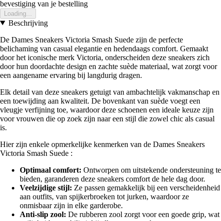
bevestiging van je bestelling
Loading...
Beschrijving
De Dames Sneakers Victoria Smash Suede zijn de perfecte
belichaming van casual elegantie en hedendaags comfort. Gemaakt
door het iconische merk Victoria, onderscheiden deze sneakers zich
door hun doordachte design en zachte suède materiaal, wat zorgt voor
een aangename ervaring bij langdurig dragen.
Elk detail van deze sneakers getuigt van ambachtelijk vakmanschap en
een toewijding aan kwaliteit. De bovenkant van suède voegt een
vleugje verfijning toe, waardoor deze schoenen een ideale keuze zijn
voor vrouwen die op zoek zijn naar een stijl die zowel chic als casual
is.
Hier zijn enkele opmerkelijke kenmerken van de Dames Sneakers
Victoria Smash Suede :
Optimaal comfort:
Ontworpen om uitstekende ondersteuning te
bieden, garanderen deze sneakers comfort de hele dag door.
Veelzijdige stijl:
Ze passen gemakkelijk bij een verscheidenheid
aan outfits, van spijkerbroeken tot jurken, waardoor ze
onmisbaar zijn in elke garderobe.
Anti-slip zool:
De rubberen zool zorgt voor een goede grip, wat