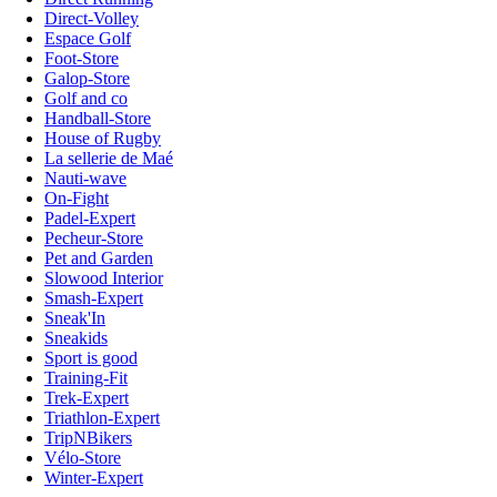
Direct-Volley
Espace Golf
Foot-Store
Galop-Store
Golf and co
Handball-Store
House of Rugby
La sellerie de Maé
Nauti-wave
On-Fight
Padel-Expert
Pecheur-Store
Pet and Garden
Slowood Interior
Smash-Expert
Sneak'In
Sneakids
Sport is good
Training-Fit
Trek-Expert
Triathlon-Expert
TripNBikers
Vélo-Store
Winter-Expert