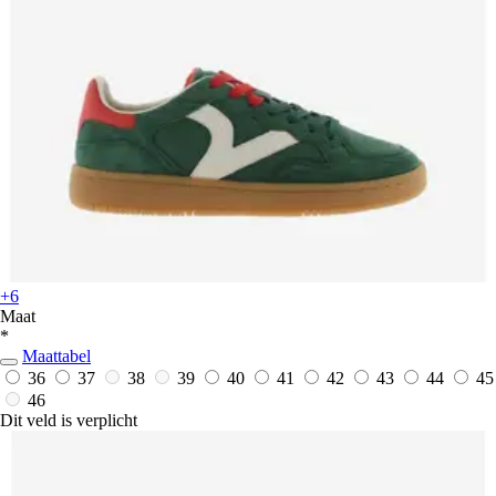
+6
Maat
*
Maattabel
36
37
38
39
40
41
42
43
44
45
46
Dit veld is verplicht