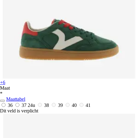
+6
Maat
*
Maattabel
36
37
24u
38
39
40
41
Dit veld is verplicht