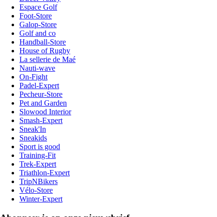
Espace Golf
Foot-Store
Galop-Store
Golf and co
Handball-Store
House of Rugby
La sellerie de Maé
Nauti-wave
On-Fight
Padel-Expert
Pecheur-Store
Pet and Garden
Slowood Interior
Smash-Expert
Sneak'In
Sneakids
Sport is good
Training-Fit
Trek-Expert
Triathlon-Expert
TripNBikers
Vélo-Store
Winter-Expert