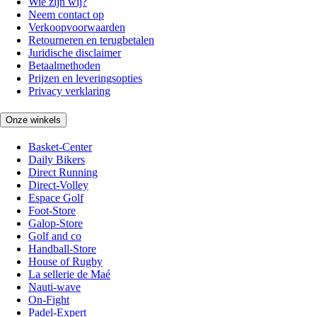
Wie zijn wij?
Neem contact op
Verkoopvoorwaarden
Retourneren en terugbetalen
Juridische disclaimer
Betaalmethoden
Prijzen en leveringsopties
Privacy verklaring
Onze winkels
Basket-Center
Daily Bikers
Direct Running
Direct-Volley
Espace Golf
Foot-Store
Galop-Store
Golf and co
Handball-Store
House of Rugby
La sellerie de Maé
Nauti-wave
On-Fight
Padel-Expert