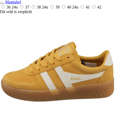
Maattabel
36
24u
37
38
24u
39
40
24u
41
42
Dit veld is verplicht