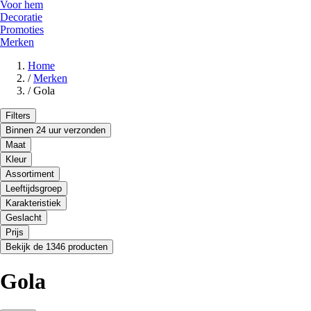
Voor hem
Decoratie
Promoties
Merken
Home
/
Merken
/
Gola
Filters
Binnen 24 uur verzonden
Maat
Kleur
Assortiment
Leeftijdsgroep
Karakteristiek
Geslacht
Prijs
Bekijk de 1346 producten
Gola