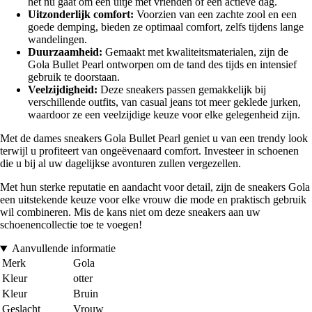
het nu gaat om een uitje met vrienden of een actieve dag.
Uitzonderlijk comfort:
Voorzien van een zachte zool en een
goede demping, bieden ze optimaal comfort, zelfs tijdens lange
wandelingen.
Duurzaamheid:
Gemaakt met kwaliteitsmaterialen, zijn de
Gola Bullet Pearl ontworpen om de tand des tijds en intensief
gebruik te doorstaan.
Veelzijdigheid:
Deze sneakers passen gemakkelijk bij
verschillende outfits, van casual jeans tot meer geklede jurken,
waardoor ze een veelzijdige keuze voor elke gelegenheid zijn.
Met de dames sneakers Gola Bullet Pearl geniet u van een trendy look
terwijl u profiteert van ongeëvenaard comfort. Investeer in schoenen
die u bij al uw dagelijkse avonturen zullen vergezellen.
Met hun sterke reputatie en aandacht voor detail, zijn de sneakers Gola
een uitstekende keuze voor elke vrouw die mode en praktisch gebruik
wil combineren. Mis de kans niet om deze sneakers aan uw
schoenencollectie toe te voegen!
Aanvullende informatie
Merk
Gola
Kleur
otter
Kleur
Bruin
Geslacht
Vrouw