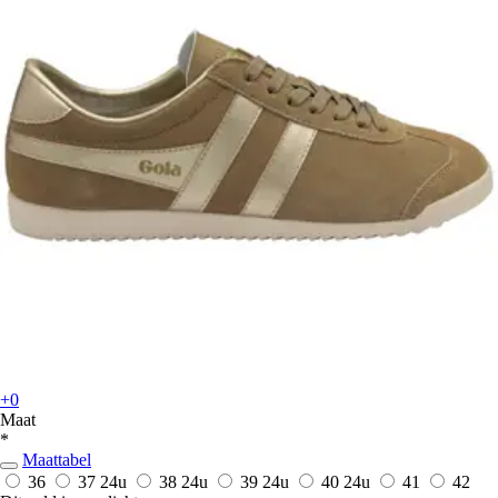
+0
Maat
*
Maattabel
36
37
24u
38
24u
39
24u
40
24u
41
42