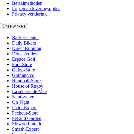
Betaalmethoden
Prijzen en leveringsopties
Privacy verklaring
Onze winkels
Basket-Center
Daily Bikers
Direct Running
Direct-Volley
Espace Golf
Foot-Store
Galop-Store
Golf and co
Handball-Store
House of Rugby
La sellerie de Maé
Nauti-wave
On-Fight
Padel-Expert
Pecheur-Store
Pet and Garden
Slowood Interior
Smash-Expert