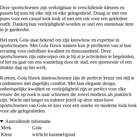
Deze sportschoenen zijn verkrijgbaar in verschillende kleuren en
passen bij tous bij elke stijl en elke gelegenheid. Draag ze met een
jeans voor een casual look look of met een rok voor een gekledere
outfit. Dankzij hun veelzijdigheid worden ze snel een onmisbaar item
in je garderobe.
Het merk Gola staat bekend om zijn knowhow en expertise in
sportschoenen. Met Gola Hawk trainers kun je profiteren van al hun
ervaring voor onfeilbare kwaliteit en duurzaamheid. Deze
sportschoenen zijn ontworpen om je bij al je activiteiten te begeleiden,
of het nu gaat om een wandeling door de stad, een sportsessie of een
drukke dag op het werk.
Kortom, Gola Hawk damesschoenen zijn de perfecte keuze om stijl te
combineren met dagelijks comfort. Met hun elegante design,
onberispelijke kwaliteit en veelzijdigheid zijn ze perfect voor elke
vrouw die op zoek is naar schoenen die zowel modieus als praktisch
zijn. Wacht niet langer en trakteer jezelf op deze must-have
sportschoenen van Gola en kies voor een unieke en moderne look look
voor alle gelegenheden.
Aanvullende informatie
Merk
Gola
Kleur
wit/licht karamel/goud