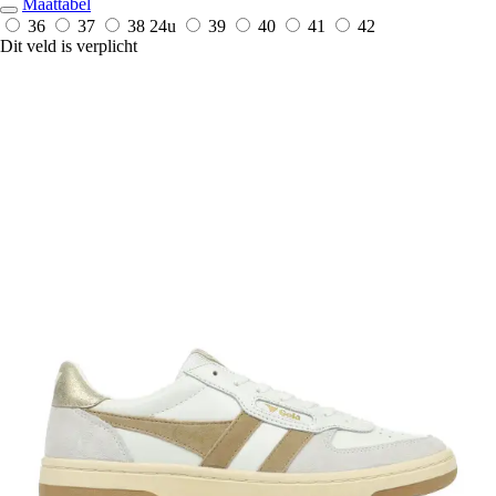
Maattabel
36
37
38
24u
39
40
41
42
Dit veld is verplicht