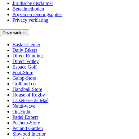
Juridische disclaimer
Betaalmethoden
Prijzen en leveringsopties
Privacy verklaring
Onze winkels
Basket-Center
Daily Bikers
Direct Running
Direct-Volley
Espace Golf
Foot-Store
Galop-Store
Golf and co
Handball-Store
House of Rugby
La sellerie de Maé
Nauti-wave
On-Fight
Padel-Expert
Pecheur-Store
Pet and Garden
Slowood Interior