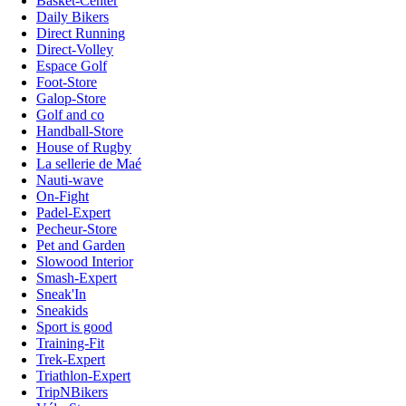
Basket-Center
Daily Bikers
Direct Running
Direct-Volley
Espace Golf
Foot-Store
Galop-Store
Golf and co
Handball-Store
House of Rugby
La sellerie de Maé
Nauti-wave
On-Fight
Padel-Expert
Pecheur-Store
Pet and Garden
Slowood Interior
Smash-Expert
Sneak'In
Sneakids
Sport is good
Training-Fit
Trek-Expert
Triathlon-Expert
TripNBikers