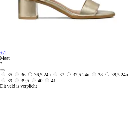
+-2
Maat
*
35
36
36,5
24u
37
37,5
24u
38
38,5
24u
39
39,5
40
41
Dit veld is verplicht