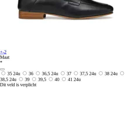
+-2
Maat
*
35
24u
36
36,5
24u
37
37,5
24u
38
24u
38,5
24u
39
39,5
40
41
24u
Dit veld is verplicht