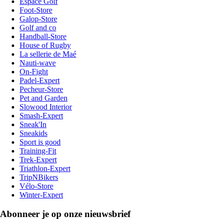
Espace Golf
Foot-Store
Galop-Store
Golf and co
Handball-Store
House of Rugby
La sellerie de Maé
Nauti-wave
On-Fight
Padel-Expert
Pecheur-Store
Pet and Garden
Slowood Interior
Smash-Expert
Sneak'In
Sneakids
Sport is good
Training-Fit
Trek-Expert
Triathlon-Expert
TripNBikers
Vélo-Store
Winter-Expert
Abonneer je op onze nieuwsbrief