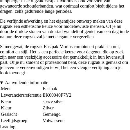
in opbergen. De rugzak Eastpak Morius is ook voorzien van
gewatteerde schouderbanden, wat optimaal comfort biedt tijdens het
dragen, zelfs gedurende lange periodes.
De verfijnde afwerking en het eigentijdse ontwerp maken van deze
rugzak een esthetische keuze voor modebewuste mensen. Of je nu
door de drukke straten van de stad wandelt of geniet van een dag in de
natuur, deze rugzak zal je met elegantie vergezellen.
Samengevat, de rugzak Eastpak Morius combineert praktisch nut,
comfort en stijl. Het is een perfecte keuze voor degenen die op zoek
zijn naar een veelzijdig accessoire dat gemakkelijk in hun levensstijl
past. Of je nu student of professional bent, deze rugzak is gemaakt om
je leven te vereenvoudigen terwijl het een vleugje verfijning aan je
look toevoegt.
Aanvullende informatie
Merk
Eastpak
Leveranciersreferentie
EK00040F7Y2
Kleur
space silver
Kleur
Zilver
Geslacht
Gemengd
Leeftijdsgroep
Volwassene
Loading...