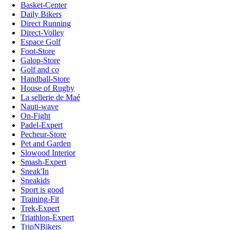
Basket-Center
Daily Bikers
Direct Running
Direct-Volley
Espace Golf
Foot-Store
Galop-Store
Golf and co
Handball-Store
House of Rugby
La sellerie de Maé
Nauti-wave
On-Fight
Padel-Expert
Pecheur-Store
Pet and Garden
Slowood Interior
Smash-Expert
Sneak'In
Sneakids
Sport is good
Training-Fit
Trek-Expert
Triathlon-Expert
TripNBikers