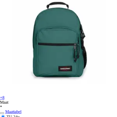
+8
Maat
*
Maattabel
TU
24u