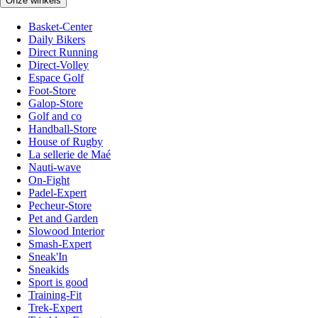
Onze winkels
Basket-Center
Daily Bikers
Direct Running
Direct-Volley
Espace Golf
Foot-Store
Galop-Store
Golf and co
Handball-Store
House of Rugby
La sellerie de Maé
Nauti-wave
On-Fight
Padel-Expert
Pecheur-Store
Pet and Garden
Slowood Interior
Smash-Expert
Sneak'In
Sneakids
Sport is good
Training-Fit
Trek-Expert