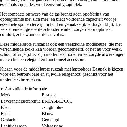
essentials zijn, alles vindt eenvoudig zijn plek.
Het compacte ontwerp van de tas brengt geen opoffering van
opbergruimte met zich mee, en biedt voldoende capaciteit voor je
essentiële spullen terwijl hij licht en gemakkelijk te dragen blijft. De
verstelbare en gevoerde schouderbanden zorgen voor optimaal
comfort, zelfs wanneer de tas vol is.
Deze middelgrote rugzak is ook een veelzijdige modekeuze, die met
verschillende looks kan worden gecombineerd, of het nu voor werk,
school of vrijetijd is. Zijn moderne silhouet en verzorgde afwerkingen
maken het een elegant en functioneel accessoire.
Kiezen voor de middelgrote rugzak met laptophoes Eastpak is kiezen
voor een betrouwbare en stijlvolle reisgenoot, geschikt voor het
moderne actieve leven.
Aanvullende informatie
Merk
Eastpak
Leveranciersreferentie
EK0A5BL7C0C
Kleur
cs light blue
Kleur
Blauw
Geslacht
Gemengd
Leeftijdsgroep
Volwassene