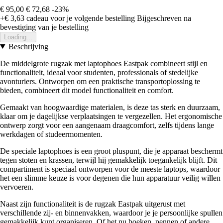
€ 95,00
€ 72,68
-23%
+€ 3,63
cadeau voor je volgende bestelling
Bijgeschreven na
bevestiging van je bestelling
Loading...
Beschrijving
De middelgrote rugzak met laptophoes Eastpak combineert stijl en
functionaliteit, ideaal voor studenten, professionals of stedelijke
avonturiers. Ontworpen om een praktische transportoplossing te
bieden, combineert dit model functionaliteit en comfort.
Gemaakt van hoogwaardige materialen, is deze tas sterk en duurzaam,
klaar om je dagelijkse verplaatsingen te vergezellen. Het ergonomische
ontwerp zorgt voor een aangenaam draagcomfort, zelfs tijdens lange
werkdagen of studeermomenten.
De speciale laptophoes is een groot pluspunt, die je apparaat beschermt
tegen stoten en krassen, terwijl hij gemakkelijk toegankelijk blijft. Dit
compartiment is speciaal ontworpen voor de meeste laptops, waardoor
het een slimme keuze is voor degenen die hun apparatuur veilig willen
vervoeren.
Naast zijn functionaliteit is de rugzak Eastpak uitgerust met
verschillende zij- en binnenvakken, waardoor je je persoonlijke spullen
gemakkelijk kunt organiseren. Of het nu boeken, pennen of andere