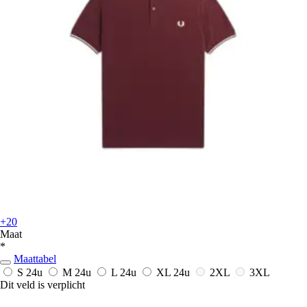
+20
Maat
*
Maattabel
S
24u
M
24u
L
24u
XL
24u
2XL
3XL
Dit veld is verplicht