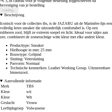
+€ 3,38
cadeau voor je volgende bestelling
Bijgeschreven na
bevestiging van je bestelling
Loading...
Beschrijving
Iconisch voor de collecties tbs, is de JAZARU uit de Marinière-lijn een
volledig leren sneaker die uitzonderlijk comfortabel is. Op een
rubberen zool, blijft ze extreem soepel en licht. Ideaal voor uitjes aan
zee, combineert de zomerachtige witte kleur met elke andere kleur.
Producttype: Sneaker
Hielhoogte in mm: 25 mm
Bouwtype: Gelijmd
Sluiting: Vetersluiting
Pasvorm: Normaal
Technische kenmerken: Leather Working Group. Uitzneembare
binnenzool.
Aanvullende informatie
Merk
TBS
Kleur
wit
Kleur
Wit
Geslacht
Vrouw
Leeftijdsgroep
Volwassene