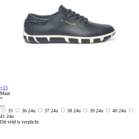
+15
Maat
*
35
36
24u
37
24u
38
24u
39
24u
40
24u
41
24u
Dit veld is verplicht