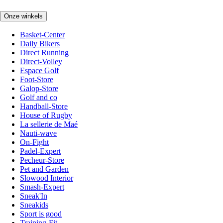
Onze winkels
Basket-Center
Daily Bikers
Direct Running
Direct-Volley
Espace Golf
Foot-Store
Galop-Store
Golf and co
Handball-Store
House of Rugby
La sellerie de Maé
Nauti-wave
On-Fight
Padel-Expert
Pecheur-Store
Pet and Garden
Slowood Interior
Smash-Expert
Sneak'In
Sneakids
Sport is good
Training-Fit