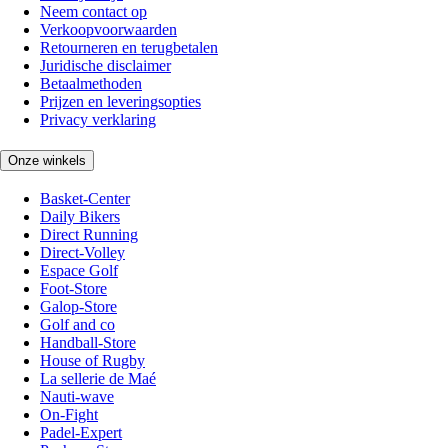
Neem contact op
Verkoopvoorwaarden
Retourneren en terugbetalen
Juridische disclaimer
Betaalmethoden
Prijzen en leveringsopties
Privacy verklaring
Onze winkels
Basket-Center
Daily Bikers
Direct Running
Direct-Volley
Espace Golf
Foot-Store
Galop-Store
Golf and co
Handball-Store
House of Rugby
La sellerie de Maé
Nauti-wave
On-Fight
Padel-Expert