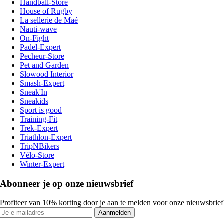
Handball-Store
House of Rugby
La sellerie de Maé
Nauti-wave
On-Fight
Padel-Expert
Pecheur-Store
Pet and Garden
Slowood Interior
Smash-Expert
Sneak'In
Sneakids
Sport is good
Training-Fit
Trek-Expert
Triathlon-Expert
TripNBikers
Vélo-Store
Winter-Expert
Abonneer je op onze nieuwsbrief
Profiteer van 10% korting door je aan te melden voor onze nieuwsbrief
Aanmelden