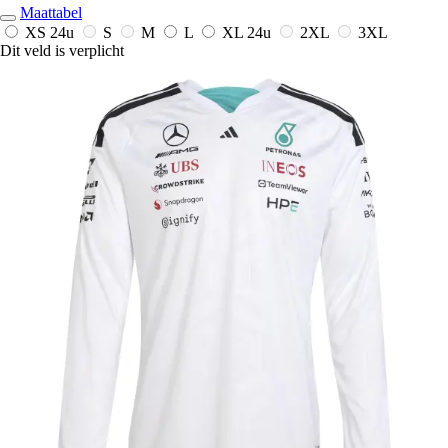
Maattabel
XS
24u
S
M
L
XL
24u
2XL
3XL
Dit veld is verplicht