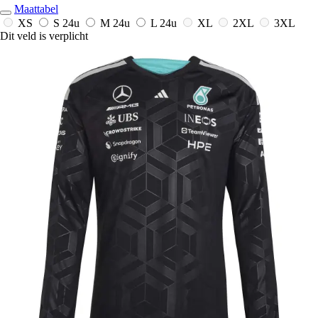
Maattabel
XS
S
24u
M
24u
L
24u
XL
2XL
3XL
Dit veld is verplicht