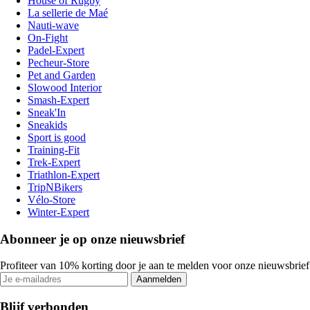
House of Rugby
La sellerie de Maé
Nauti-wave
On-Fight
Padel-Expert
Pecheur-Store
Pet and Garden
Slowood Interior
Smash-Expert
Sneak'In
Sneakids
Sport is good
Training-Fit
Trek-Expert
Triathlon-Expert
TripNBikers
Vélo-Store
Winter-Expert
Abonneer je op onze nieuwsbrief
Profiteer van 10% korting door je aan te melden voor onze nieuwsbrief
Aanmelden
Blijf verbonden