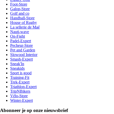
Foot-Store
Galop-Store
Golf and co
Handball-Store
House of Rugby
La sellerie de Maé
Nauti-wave
On-Fight
Padel-Expert
Pecheur-Store
Pet and Garden
Slowood Interior
Smash-Expert
Sneak'In
Sneakids
Sport is good
Training-Fit
Trek-Expert
Triathlon-Expert
TripNBikers
Vélo-Store
Winter-Expert
Abonneer je op onze nieuwsbrief