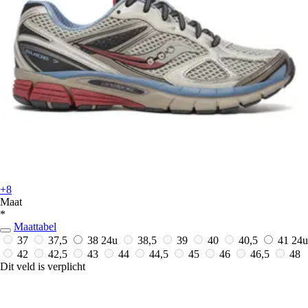
+8
Maat
*
Maattabel
37
37,5
38
24u
38,5
39
40
40,5
41
24u
42
42,5
43
44
44,5
45
46
46,5
48
Dit veld is verplicht