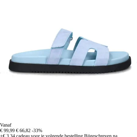
Vanaf
€ 99,99
€ 66,82
-33%
+€ 3,34
cadeau voor je volgende bestelling
Bijgeschreven na