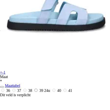
+-1
Maat
*
Maattabel
36
37
38
39
24u
40
41
Dit veld is verplicht