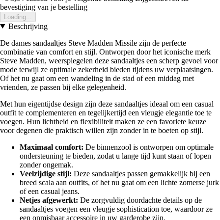
bevestiging van je bestelling
Loading...
Beschrijving
De dames sandaaltjes Steve Madden Missile zijn de perfecte
combinatie van comfort en stijl. Ontworpen door het iconische merk
Steve Madden, weerspiegelen deze sandaaltjes een scherp gevoel voor
mode terwijl ze optimale zekerheid bieden tijdens uw verplaatsingen.
Of het nu gaat om een wandeling in de stad of een middag met
vrienden, ze passen bij elke gelegenheid.
Met hun eigentijdse design zijn deze sandaaltjes ideaal om een casual
outfit te complementeren en tegelijkertijd een vleugje elegantie toe te
voegen. Hun lichtheid en flexibiliteit maken ze een favoriete keuze
voor degenen die praktisch willen zijn zonder in te boeten op stijl.
Maximaal comfort:
De binnenzool is ontworpen om optimale
ondersteuning te bieden, zodat u lange tijd kunt staan of lopen
zonder ongemak.
Veelzijdige stijl:
Deze sandaaltjes passen gemakkelijk bij een
breed scala aan outfits, of het nu gaat om een lichte zomerse jurk
of een casual jeans.
Netjes afgewerkt:
De zorgvuldig doordachte details op de
sandaaltjes voegen een vleugje sophistication toe, waardoor ze
een onmisbaar accessoire in uw garderobe zijn.