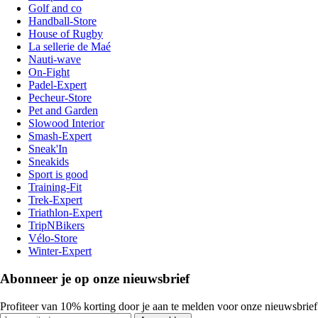
Golf and co
Handball-Store
House of Rugby
La sellerie de Maé
Nauti-wave
On-Fight
Padel-Expert
Pecheur-Store
Pet and Garden
Slowood Interior
Smash-Expert
Sneak'In
Sneakids
Sport is good
Training-Fit
Trek-Expert
Triathlon-Expert
TripNBikers
Vélo-Store
Winter-Expert
Abonneer je op onze nieuwsbrief
Profiteer van 10% korting door je aan te melden voor onze nieuwsbrief