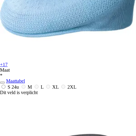
+17
Maat
*
Maattabel
S
24u
M
L
XL
2XL
Dit veld is verplicht