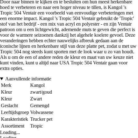
Door naar binnen te kijken en te besluiten om hun meest herkenbare
hoed te verbeteren en naar een hoger niveau te tillen, is Kangol 's
Tropic 504 Ventair een voorbeeld van eenvoudige verbeteringen met
een enorme impact. Kangol 's Tropic 504 Ventair gebruikt de 'Tropic'
stof van het bedrijf - een mix van acryl en polyester - en zijn Ventair
patroon om u een lichtgewicht, ademende muts te geven die perfect is
voor de warmere seizoenen dankzij het algehele koelere gevoel. Deze
veranderingen hebben echter nauwelijks afbreuk gedaan aan de
iconische lijnen en herkenbare stijl van deze platte pet, zodat u met uw
Tropic 504 nog steeds kunt sporten met de look waar u zo van houdt.
Als u om de een of andere reden de kleur en maat van uw keuze niet
kunt vinden, kunt u altijd naar USA Tropic 504 Ventair gaan voor
extra opties.
Aanvullende informatie
Merk
Kangol
Kleur
zwart/goud
Kleur
Zwart
Geslacht
Gemengd
Leeftijdsgroep
Volwassene
Karakteristiek
Trucker pet
Assortiment
Tropic
Loading...
Loading...