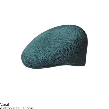
Vanaf
€ 65,00
€ 39,43
-39%