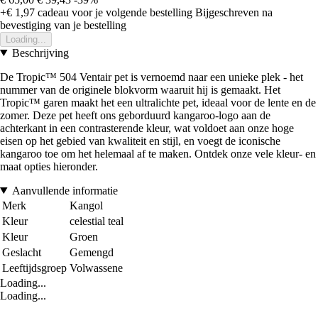
+€ 1,97
cadeau voor je volgende bestelling
Bijgeschreven na
bevestiging van je bestelling
Loading...
Beschrijving
De Tropic™ 504 Ventair pet is vernoemd naar een unieke plek - het
nummer van de originele blokvorm waaruit hij is gemaakt. Het
Tropic™ garen maakt het een ultralichte pet, ideaal voor de lente en de
zomer. Deze pet heeft ons geborduurd kangaroo-logo aan de
achterkant in een contrasterende kleur, wat voldoet aan onze hoge
eisen op het gebied van kwaliteit en stijl, en voegt de iconische
kangaroo toe om het helemaal af te maken. Ontdek onze vele kleur- en
maat opties hieronder.
Aanvullende informatie
Merk
Kangol
Kleur
celestial teal
Kleur
Groen
Geslacht
Gemengd
Leeftijdsgroep
Volwassene
Loading...
Loading...