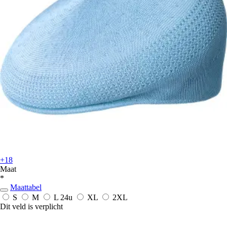
+18
Maat
*
Maattabel
S
M
L
24u
XL
2XL
Dit veld is verplicht