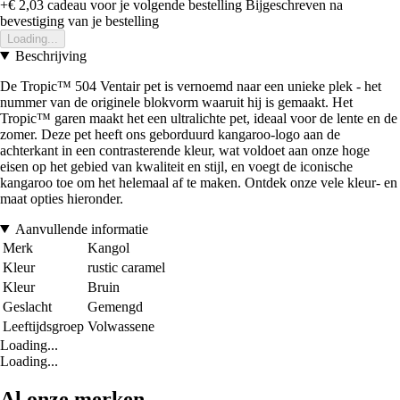
+€ 2,03
cadeau voor je volgende bestelling
Bijgeschreven na
bevestiging van je bestelling
Loading...
Beschrijving
De Tropic™ 504 Ventair pet is vernoemd naar een unieke plek - het
nummer van de originele blokvorm waaruit hij is gemaakt. Het
Tropic™ garen maakt het een ultralichte pet, ideaal voor de lente en de
zomer. Deze pet heeft ons geborduurd kangaroo-logo aan de
achterkant in een contrasterende kleur, wat voldoet aan onze hoge
eisen op het gebied van kwaliteit en stijl, en voegt de iconische
kangaroo toe om het helemaal af te maken. Ontdek onze vele kleur- en
maat opties hieronder.
Aanvullende informatie
Merk
Kangol
Kleur
rustic caramel
Kleur
Bruin
Geslacht
Gemengd
Leeftijdsgroep
Volwassene
Loading...
Loading...
Al onze merken