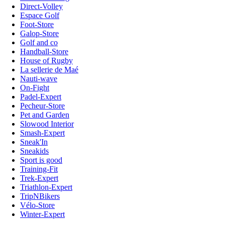
Direct-Volley
Espace Golf
Foot-Store
Galop-Store
Golf and co
Handball-Store
House of Rugby
La sellerie de Maé
Nauti-wave
On-Fight
Padel-Expert
Pecheur-Store
Pet and Garden
Slowood Interior
Smash-Expert
Sneak'In
Sneakids
Sport is good
Training-Fit
Trek-Expert
Triathlon-Expert
TripNBikers
Vélo-Store
Winter-Expert