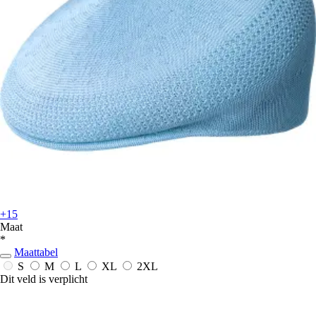
+15
Maat
*
Maattabel
S
M
L
XL
2XL
Dit veld is verplicht